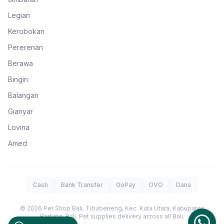
Legian
Kerobokan
Pererenan
Berawa
Bingin
Balangan
Gianyar
Lovina
Amed
Cash
Bank Transfer
GoPay
OVO
Dana
©
2026
Pet Shop Bali
.
Tibubeneng, Kec. Kuta Utara, Kabupaten
Badung
,
Bali
. Pet supplies delivery across all Bali.