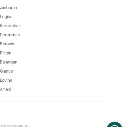
Jimbaran
Legian
Kerobokan
Pererenan
Berawa
Bingin
Balangan
Gianyar
Lovina
Amed
ery across all Bali.