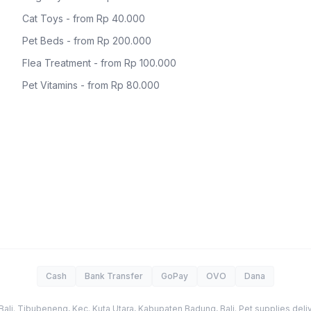
Cat Toys - from Rp 40.000
Pet Beds - from Rp 200.000
Flea Treatment - from Rp 100.000
Pet Vitamins - from Rp 80.000
Cash
Bank Transfer
GoPay
OVO
Dana
Bali
.
Tibubeneng, Kec. Kuta Utara, Kabupaten Badung
,
Bali
. Pet supplies deliv