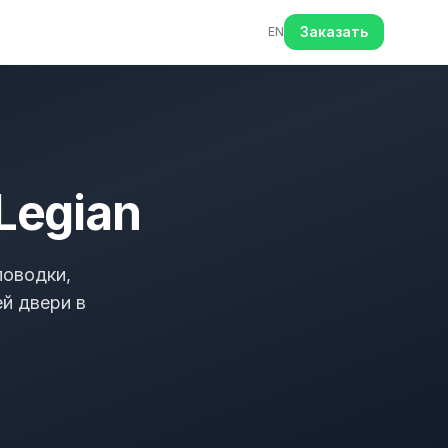
Заказать
EN
Legian
поводки,
ей двери в