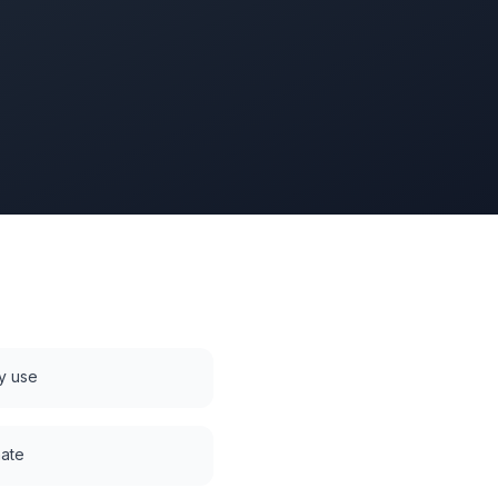
y use
mate