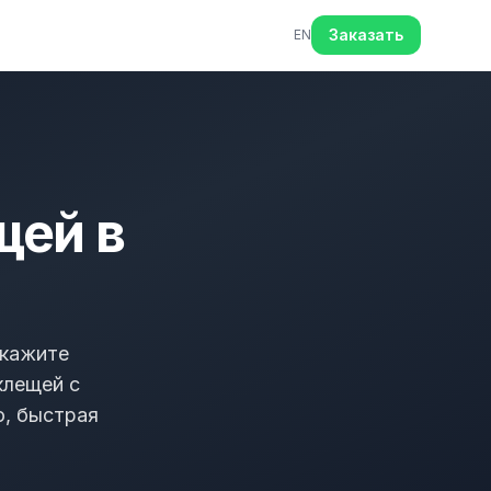
Заказать
EN
щей в
акажите
клещей с
о, быстрая