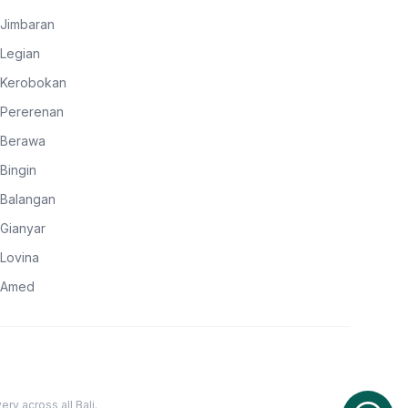
Jimbaran
Legian
Kerobokan
Pererenan
Berawa
Bingin
Balangan
Gianyar
Lovina
Amed
ery across all Bali.