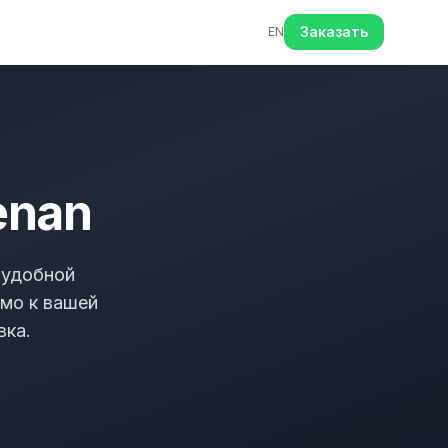
Заказать
EN
enan
 удобной
ямо к вашей
вка.