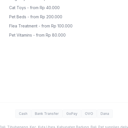
Cat Toys - from Rp 40.000
Pet Beds - from Rp 200.000
Flea Treatment - from Rp 100.000
Pet Vitamins - from Rp 80.000
Cash
Bank Transfer
GoPay
OVO
Dana
Bali
.
Tibubeneng, Kec. Kuta Utara, Kabupaten Badung
,
Bali
. Pet supplies deliv