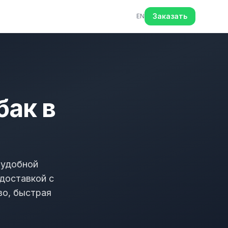
Заказать
EN
бак в
 удобной
доставкой с
во, быстрая