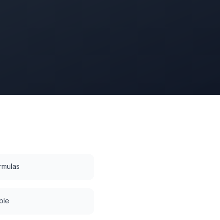
rmulas
ble