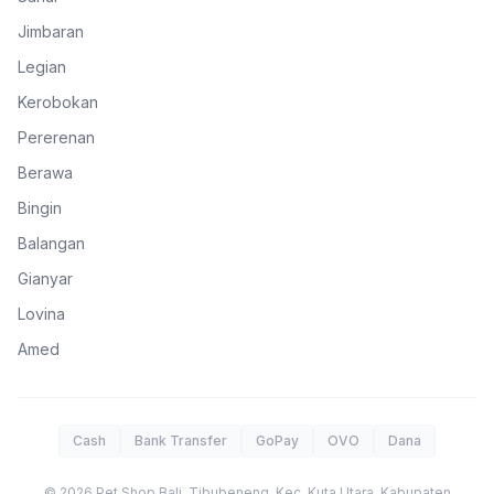
Jimbaran
Legian
Kerobokan
Pererenan
Berawa
Bingin
Balangan
Gianyar
Lovina
Amed
Cash
Bank Transfer
GoPay
OVO
Dana
©
2026
Pet Shop Bali
.
Tibubeneng, Kec. Kuta Utara, Kabupaten